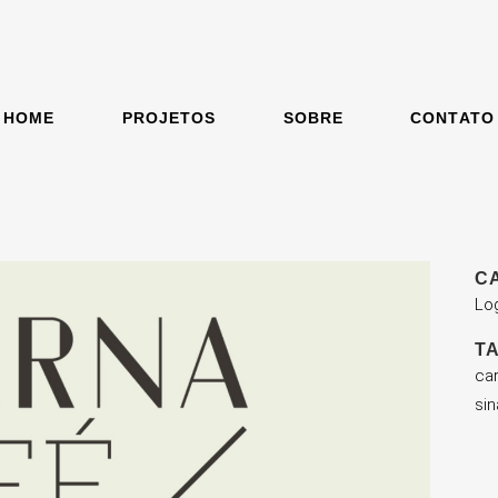
HOME
PROJETOS
SOBRE
CONTATO
C
Log
T
car
sin