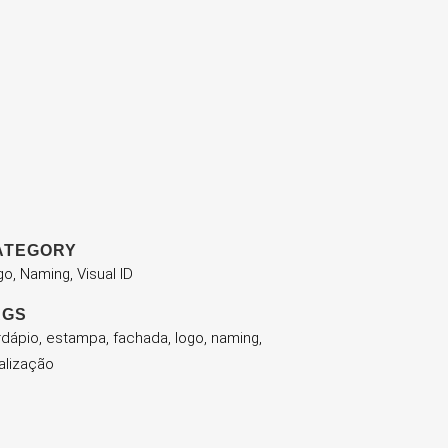
ATEGORY
o, Naming, Visual ID
AGS
dápio, estampa, fachada, logo, naming,
alização